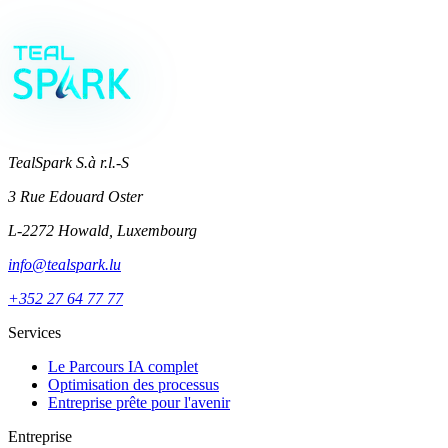
Réservez votre appel stratégique
→
TealSpark S.à r.l.-S
3 Rue Edouard Oster
L-2272 Howald, Luxembourg
info@tealspark.lu
+352 27 64 77 77
Services
Le Parcours IA complet
Optimisation des processus
Entreprise prête pour l'avenir
Entreprise