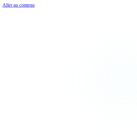
Aller au contenu
TEAL
SPARK
Services
MODE
Produit
Cas d'usage
Villes
À propos