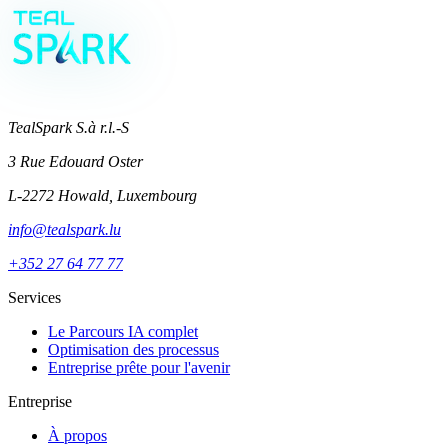
Réservez votre appel stratégique
→
TealSpark S.à r.l.-S
3 Rue Edouard Oster
L-2272 Howald, Luxembourg
info@tealspark.lu
+352 27 64 77 77
Services
Le Parcours IA complet
Optimisation des processus
Entreprise prête pour l'avenir
Entreprise
À propos