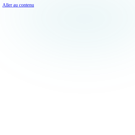
Aller au contenu
TEAL
SPARK
Services
MODE
Produit
Cas d'usage
Villes
À propos