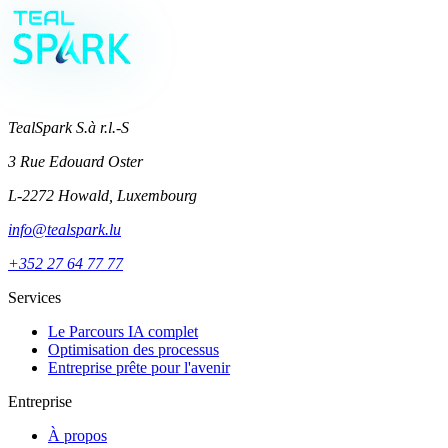
Réservez votre appel stratégique
→
TealSpark S.à r.l.-S
3 Rue Edouard Oster
L-2272 Howald, Luxembourg
info@tealspark.lu
+352 27 64 77 77
Services
Le Parcours IA complet
Optimisation des processus
Entreprise prête pour l'avenir
Entreprise
À propos