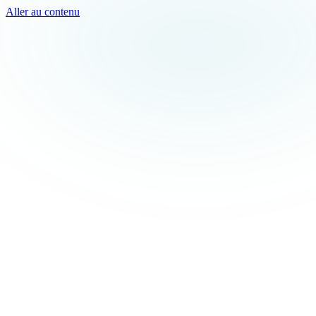
Aller au contenu
TEAL
SPARK
Services
MODE
Produit
Cas d'usage
Villes
À propos